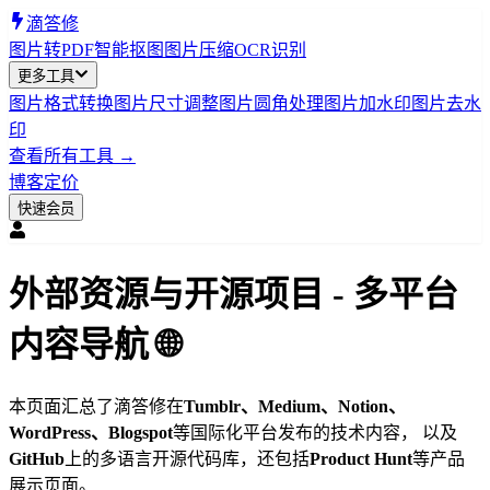
滴答修
图片转PDF
智能抠图
图片压缩
OCR识别
更多工具
图片格式转换
图片尺寸调整
图片圆角处理
图片加水印
图片去水
印
查看所有工具 →
博客
定价
快速会员
外部资源与开源项目 - 多平台
内容导航 🌐
本页面汇总了滴答修在
Tumblr、Medium、Notion、
WordPress、Blogspot
等国际化平台发布的技术内容， 以及
GitHub
上的多语言开源代码库，还包括
Product Hunt
等产品
展示页面。