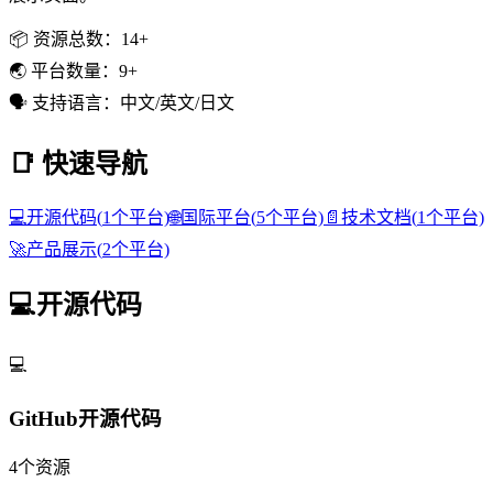
📦 资源总数：
14+
🌏 平台数量：
9+
🗣️ 支持语言：
中文/英文/日文
📑 快速导航
💻
开源代码
(
1
个平台)
🌐
国际平台
(
5
个平台)
📄
技术文档
(
1
个平台)
🚀
产品展示
(
2
个平台)
💻
开源代码
💻
GitHub开源代码
4
个资源